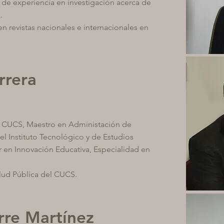
de experiencia en investigación acerca de
.
en revistas nacionales e internacionales en
rrera
el CUCS, Maestro en Administación de
l Instituto Tecnológico y de Estudios
 en Innovación Educativa, Especialidad en
lud Pública del CUCS.
rre Martínez