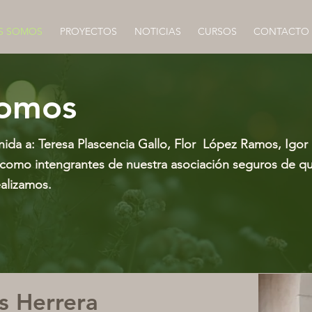
S SOMOS
PROYECTOS
NOTICIAS
CURSOS
CONTACTO
somos
nida a: Teresa Plascencia Gallo, Flor López Ramos, Igo
 como intengrantes de nuestra asociación seguros de qu
ealizamos.
 Herrera